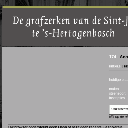
174
Ano
|
DETAILS
BE
huidige pl
maten
steensoort
inscripties
klik op de a
Uw browser ondersteunt geen Flash of bezit geen recente Flash versie