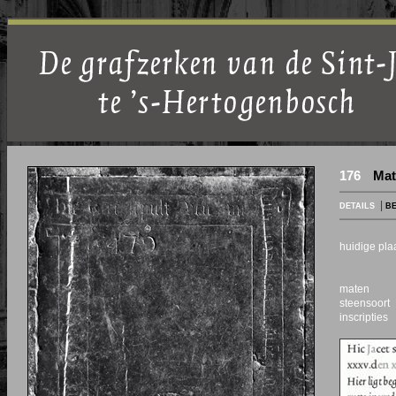
176
Mat
|
DETAILS
BE
huidige pl
maten
steensoort
inscripties