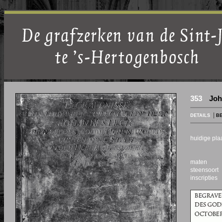
353
Joh
|
DETAILS
BE
huidige pl
maten
steensoort
inscripties