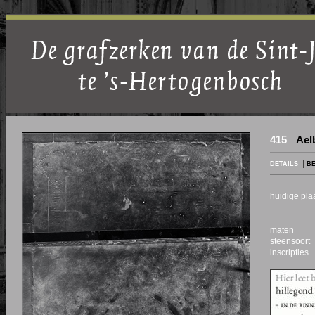
415
Ael
|
DETAILS
BE
huidige pl
maten
steensoort
inscripties